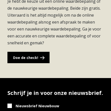
Je hebt de keuze uit een online waardebepaling of
Het pittoreske Meerkerk in de provincie Utrecht, is
de nauwkeurige waardebepaling. Beide zijn gratis.
een droomplek voor wie van rust houdt en ook
Uiteraard is het altijd mogelijk om na de online
graag de gezelligheid opzoekt. In de gemeente
waardebepaling alsnog een afspraak te maken
Vijfheerenlanden word je omringd door polders en
voor een nauwkeurige waardebepaling. Ga je voor
waterwegen. Streekproducten haal je bij de boer,
een accurate en complete waardebepaling of voor
vers brood bij de bakker en je vlees bij de slager om
snelheid en gemak?
de hoek. In de gezellige dorpskern vind je leuke
winkeltjes en cafés en kom je altijd wel een bekende
Doe de check!
tegen. Wil je even wat anders? Via de A27 ben je zo
in Utrecht of Gorinchem voor een dagje shoppen of
avondje uit.
Schrijf je in voor onze nieuwsbrief.
Nieuwsbrief Nieuwbouw