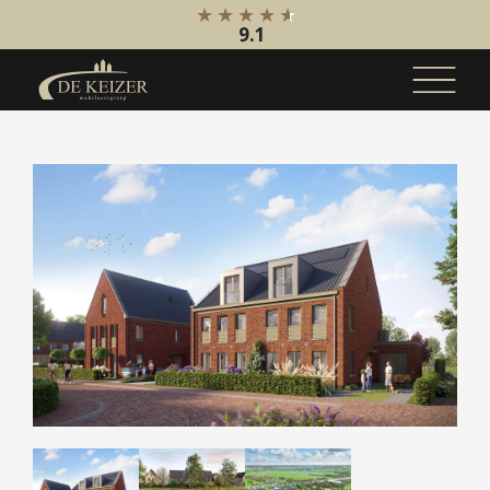
9.1
Koopaanbod
Bestaande bouw
Internationaal
Nieuwbouw
Bedrijfsaanbod
Huuraanbod
Bestaande bouw
Internationaal
Nieuwbouw
Bedrijfsaanbod