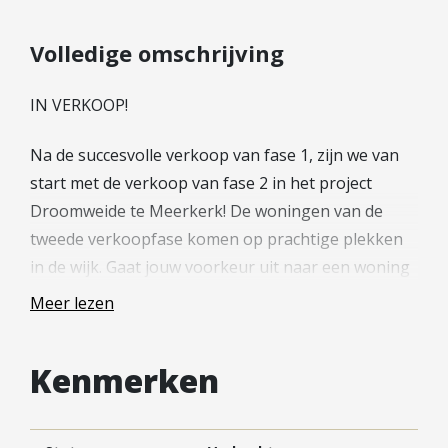
Hypotheek verhogen
Starterslening
Volledige omschrijving
Financiële check
IN VERKOOP!
Banken
Duurzame hypotheek
Na de succesvolle verkoop van fase 1, zijn we van
start met de verkoop van fase 2 in het project
Reviews
Droomweide te Meerkerk! De woningen van de
Contact
tweede verkoopfase komen op prachtige plekken
in de wijk. Gaat jouw voorkeur uit naar een woning
Leer ons kennen
op één van de eilanden of woon jij liever aan de
Over Ons
Meer lezen
laan in het hart van de wijk? Fase 2 bestaat straks
Ons Team
uit 29 woningen in verschillende woningtypen en 5
Vacatures
Kenmerken
bouwkavels. Wil je meer weten over de woningen of
FAQ
je inschrijven als (reserve) kandidaat? Neem dan
Blog
snel een kijkje op de projectwebsite(nieuwbouw-