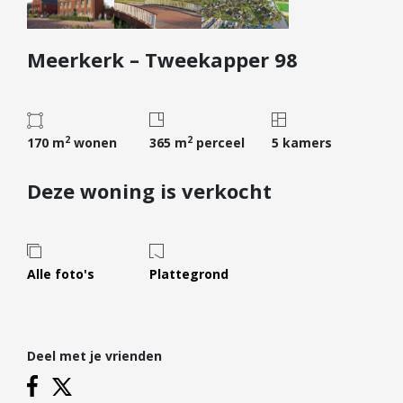
Diensten
Meerkerk – Tweekapper 98
Kopen
Verkopen
Huren
2
2
Verhuren
170 m
wonen
365 m
perceel
5 kamers
Taxeren
Deze woning is verkocht
Verzekeren
Nieuwbouw
Projectontwikkelaars
Alle foto's
Plattegrond
Particulieren
Hypotheken
Deel met je vrienden
Hypotheekadvies
Hypotheek oversluiten