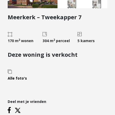
Diensten
Meerkerk – Tweekapper 7
Kopen
Verkopen
Huren
2
2
Verhuren
170 m
wonen
304 m
perceel
5 kamers
Taxeren
Deze woning is verkocht
Verzekeren
Nieuwbouw
Projectontwikkelaars
Alle foto's
Particulieren
Hypotheken
Deel met je vrienden
Hypotheekadvies
Hypotheek oversluiten