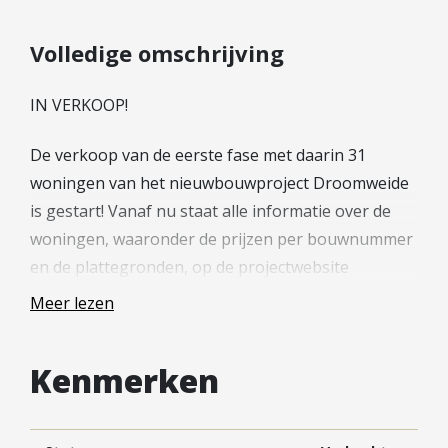
Hypotheek verhogen
Starterslening
Volledige omschrijving
Financiële check
IN VERKOOP!
Banken
Duurzame hypotheek
De verkoop van de eerste fase met daarin 31
woningen van het nieuwbouwproject Droomweide
Reviews
is gestart! Vanaf nu staat alle informatie over de
Contact
woningen, waaronder de prijzen per bouwnummer
en de plattegronden, op de projectwebsite
Leer ons kennen
(nieuwbouw-meerkerk.nl).
Over Ons
Meer lezen
Ons Team
—
Vacatures
Kenmerken
FAQ
Droomweide krijgt een dorps en saamhorig
Blog
karakter. Je maakt er gemakkelijk een praatje met