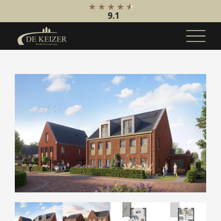
9.1
Koopaanbod
Bestaande bouw
Internationaal
Nieuwbouw
Bedrijfsaanbod
Huuraanbod
Bestaande bouw
Internationaal
Nieuwbouw
Bedrijfsaanbod