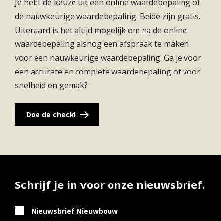
Je hebt de keuze uit een online waardebepaling of
tegen. Wil je even wat anders? Via de A27 ben je zo
de nauwkeurige waardebepaling. Beide zijn gratis.
in Utrecht of Gorinchem voor een dagje shoppen of
Uiteraard is het altijd mogelijk om na de online
avondje uit.
waardebepaling alsnog een afspraak te maken
voor een nauwkeurige waardebepaling. Ga je voor
een accurate en complete waardebepaling of voor
snelheid en gemak?
Doe de check!
Schrijf je in voor onze nieuwsbrief.
Nieuwsbrief Nieuwbouw