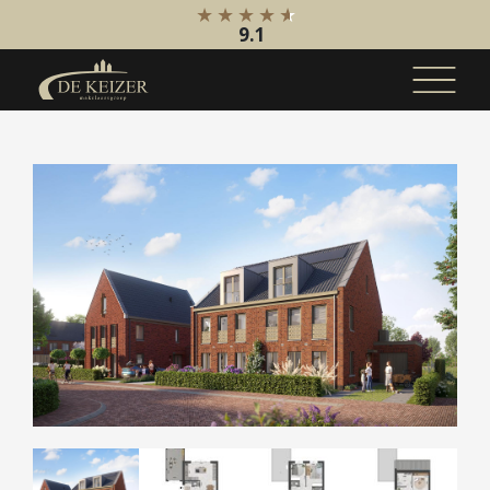
9.1
Koopaanbod
Bestaande bouw
Internationaal
Nieuwbouw
Bedrijfsaanbod
Huuraanbod
Bestaande bouw
Internationaal
Nieuwbouw
Bedrijfsaanbod