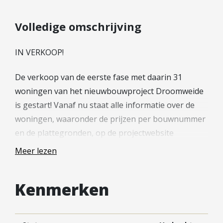
Hypotheek verhogen
Starterslening
Volledige omschrijving
Financiële check
IN VERKOOP!
Banken
Duurzame hypotheek
De verkoop van de eerste fase met daarin 31
woningen van het nieuwbouwproject Droomweide
Reviews
is gestart! Vanaf nu staat alle informatie over de
Contact
woningen, waaronder de prijzen per bouwnummer
en de plattegronden, op de projectwebsite
Leer ons kennen
(nieuwbouw-meerkerk.nl).
Over Ons
Meer lezen
Ons Team
—
Vacatures
Kenmerken
FAQ
Droomweide krijgt een dorps en saamhorig
Blog
karakter. Je maakt er gemakkelijk een praatje met