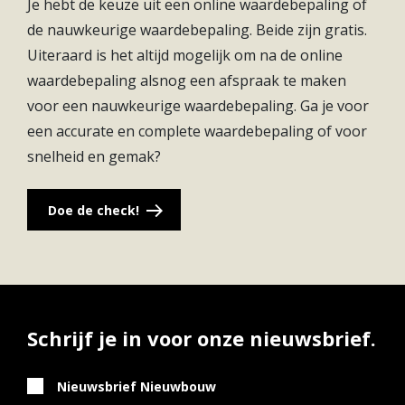
Je hebt de keuze uit een online waardebepaling of
tegen. Wil je even wat anders? Via de A27 ben je zo
de nauwkeurige waardebepaling. Beide zijn gratis.
in Utrecht of Gorinchem voor een dagje shoppen of
Uiteraard is het altijd mogelijk om na de online
avondje uit.
waardebepaling alsnog een afspraak te maken
voor een nauwkeurige waardebepaling. Ga je voor
een accurate en complete waardebepaling of voor
snelheid en gemak?
Doe de check!
Schrijf je in voor onze nieuwsbrief.
Nieuwsbrief Nieuwbouw