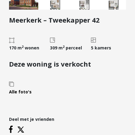
Diensten
Meerkerk – Tweekapper 42
Kopen
Verkopen
Huren
2
2
Verhuren
170 m
wonen
309 m
perceel
5 kamers
Taxeren
Deze woning is verkocht
Verzekeren
Nieuwbouw
Projectontwikkelaars
Alle foto's
Particulieren
Hypotheken
Deel met je vrienden
Hypotheekadvies
Hypotheek oversluiten