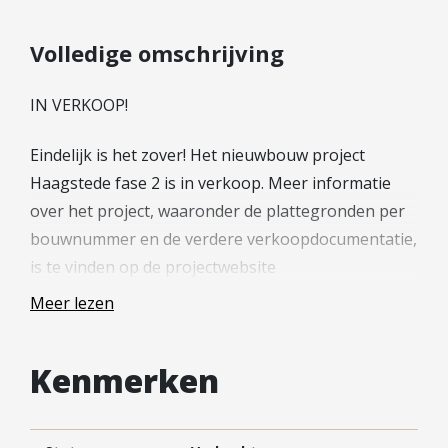
Hypotheek verhogen
Starterslening
Volledige omschrijving
Financiële check
IN VERKOOP!
Banken
Duurzame hypotheek
Eindelijk is het zover! Het nieuwbouw project
Haagstede fase 2 is in verkoop. Meer informatie
Reviews
over het project, waaronder de plattegronden per
Contact
bouwnummer en de verdere verkoopdocumentatie,
is te vinden op de projectwebsite
Leer ons kennen
(woneninhaagstede.nl). Wil je meer weten of heb je
Over Ons
Meer lezen
een woning gezien waar je interesse in hebt? Neem
Ons Team
dan contact op met de verkopend makelaar.
Vacatures
Kenmerken
FAQ
—
Blog