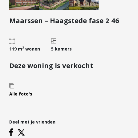
Diensten
Maarssen – Haagstede fase 2 46
Kopen
Verkopen
Huren
2
Verhuren
119 m
wonen
5 kamers
Taxeren
Deze woning is verkocht
Verzekeren
Nieuwbouw
Projectontwikkelaars
Alle foto's
Particulieren
Hypotheken
Deel met je vrienden
Hypotheekadvies
Hypotheek oversluiten