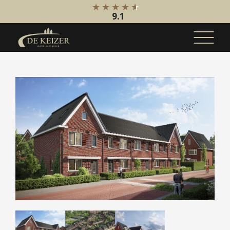
9.1
Koopaanbod
Bestaande bouw
Internationaal
Nieuwbouw
Bedrijfsaanbod
Huuraanbod
Bestaande bouw
Internationaal
Nieuwbouw
Bedrijfsaanbod