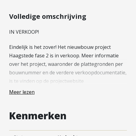
Hypotheek verhogen
Starterslening
Volledige omschrijving
Financiële check
IN VERKOOP!
Banken
Duurzame hypotheek
Eindelijk is het zover! Het nieuwbouw project
Haagstede fase 2 is in verkoop. Meer informatie
Reviews
over het project, waaronder de plattegronden per
Contact
bouwnummer en de verdere verkoopdocumentatie,
is te vinden op de projectwebsite
Leer ons kennen
(woneninhaagstede.nl). Wil je meer weten of heb je
Over Ons
Meer lezen
een woning gezien waar je interesse in hebt? Neem
Ons Team
dan contact op met de verkopend makelaar.
Vacatures
Kenmerken
FAQ
—
Blog