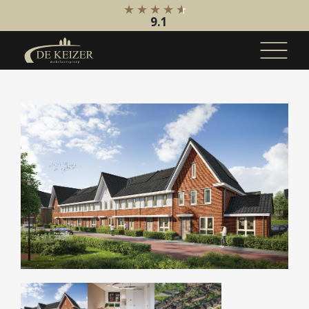
9.1
Koopaanbod
Bestaande bouw
Internationaal
Nieuwbouw
Bedrijfsaanbod
Huuraanbod
Bestaande bouw
Internationaal
Nieuwbouw
Bedrijfsaanbod