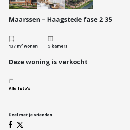
Diensten
Maarssen – Haagstede fase 2 35
Kopen
Verkopen
Huren
2
Verhuren
137 m
wonen
5 kamers
Taxeren
Deze woning is verkocht
Verzekeren
Nieuwbouw
Projectontwikkelaars
Alle foto's
Particulieren
Hypotheken
Deel met je vrienden
Hypotheekadvies
Hypotheek oversluiten