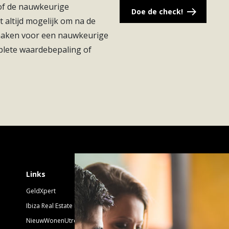
 of de nauwkeurige
Doe de check!
t altijd mogelijk om na de
 maken voor een nauwkeurige
el, Warmtepomp
plete waardebepaling of
endom
Schrijf je in voor 
Links
GeldXpert
Nieuwsbrief Nieuwbouw
Ibiza Real Estate BDK
NieuwWonenUtrecht
Emailadres: