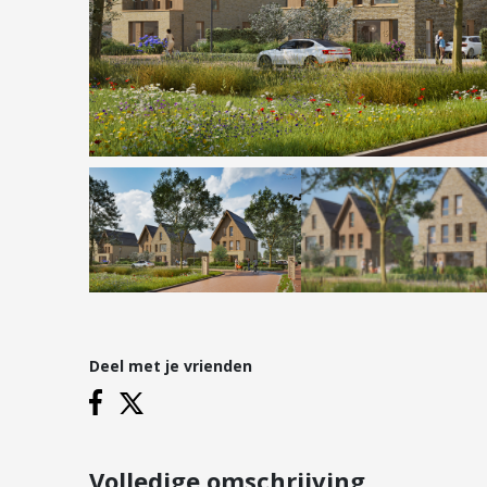
Hypotheken
Reviews
Hypotheekadvies
Hypotheek oversluiten
Hypotheek verhogen
Starterslening
Financiële check
Banken
Duurzame hypotheek
Deel met je vrienden
Vestigingen
Inloggen
Vestiging Nieuwegein
Vestiging Houten
Volledige omschrijving