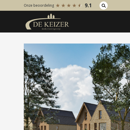
9.1
Onze beoordeling
Koopaanbod
Huuraanb
Bestaande bouw
Bestaan
Internationaal
Internati
Nieuwbouw
Nieuwbo
Bedrijfsaanbod
Bedrijfs