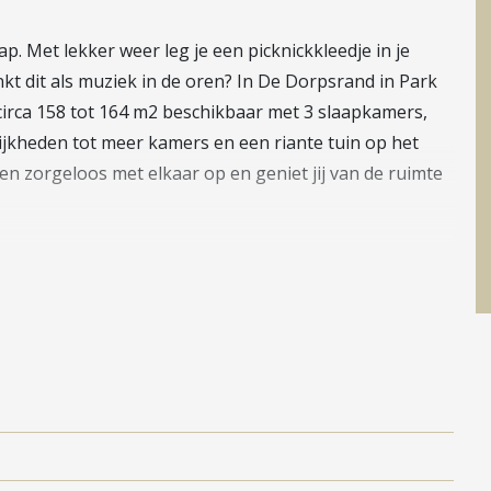
. Met lekker weer leg je een picknickkleedje in je
inkt dit als muziek in de oren? In De Dorpsrand in Park
irca 158 tot 164 m2 beschikbaar met 3 slaapkamers,
ijkheden tot meer kamers en een riante tuin op het
en zorgeloos met elkaar op en geniet jij van de ruimte
jen
ch modern door de afwisseling van lichtgekleurde
plaatje! Benieuwd naar de binnenkant? Wanneer je via
 toilet, de meterkast en trap naar de 1e verdieping. De
oor- of achterzijde. Er zijn volop mogelijkheden om de
onwensen in te delen. Een groen uitzicht heb je
llige zithoek. Hier droom jij weg met de openslaande
etsen kun je kwijt in de aangebouwde berging. Ideaal,