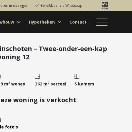
toren in de regio
Bereikbaar via Whatsapp
uwbouw
Hypotheken
Contact
Bestaande bouw
Particulieren
Hypotheekadvies
Bestaande bouw
Internationaal
jectontwikkelaars
Hypotheek
Nieuwbouw
Internationaal
Nieuwbouw
oversluiten
inschoten – Twee-onder-een-kap
oning 12
Bedrijfsaanbod
Nieuwbouw
Hypotheek
Projectontwikkelaars
verhogen
Bedrijfsaanbod
Particulieren
Starterslening
Financiële check
2
2
59 m
wonen
362 m
perceel
5 kamers
Duurzame
eze woning is verkocht
hypotheek
Banken
le foto's