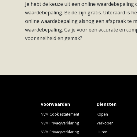
Je hebt de keuze uit een online waardebepaling
waardebepaling. Beide zijn gratis. Uiteraard is he
Energieklasse
A+++
online waardebepaling alsnog een afspraak te
Soort(en) verwarming
Vloerverwarming Gehe
waardebepaling. Ga je voor een accurate en com
voor snelheid en gemak?
Soort(en) warm water
Elektrische Boiler Eig
Voorwaarden
Diensten
NVM Cookiestatement
Kopen
NVM Privacyverklaring
Verkopen
NVM Privacyverklaring
Huren