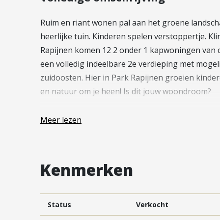
Vestiging Vleuten-De Meern en
Leidsche Rijn
Ruim en riant wonen pal aan het groene landschap
Vestiging Utrecht
heerlijke tuin. Kinderen spelen verstoppertje. Kl
Rapijnen komen 12 2 onder 1 kapwoningen van c
Vestiging Vianen
een volledig indeelbare 2e verdieping met mogel
Vestiging Maarssen
zuidoosten. Hier in Park Rapijnen groeien kinder
en natuur om je heen! Is dit jouw woondroom?
Landelijke architectuur; veel ruimte en raamparti
Meer lezen
Deze sfeervolle tweekappers zijn landelijk en to
baksteen en de houten gevelbekleding. Wat een 
de voordeur in de hal stapt vind je een vrijstaand
Kenmerken
leefruimte is lekker ruim met de keuken aan de v
woning uit te breiden en de woning naar jouw wo
gegarandeerd! Er is ruimte genoeg voor een geze
Status
Verkocht
deur naar de tuin lekker open. Tuinspullen en fi