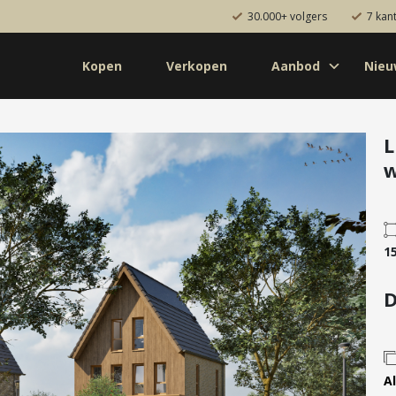
30.000+ volgers
7 kan
Kopen
Verkopen
Aanbod
Nie
Koop
Huur
Pro
od
Diensten
L
w
de bouw
Kopen
onaal
Verkopen
uw
Huren
1
aanbod
Verhuren
Taxeren
D
Verzekeren
Al