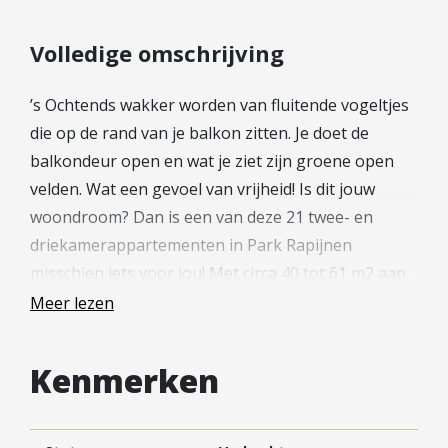
Hypotheek verhogen
Starterslening
Volledige omschrijving
Financiële check
’s Ochtends wakker worden van fluitende vogeltjes
Banken
die op de rand van je balkon zitten. Je doet de
Duurzame hypotheek
balkondeur open en wat je ziet zijn groene open
Reviews
velden. Wat een gevoel van vrijheid! Is dit jouw
woondroom? Dan is een van deze 21 twee- en
Contact
driekamerappartementen in Park Rapijnen
Leer ons kennen
misschien iets voor jou! Met circa 40 tot 61 m2 aan
Over Ons
woonoppervlakte, 1 of 2 slaapkamers en een
Meer lezen
balkon op het zuidoosten of noordwesten zit jij
Ons Team
goed! Hier geniet je van de ondergaande of
Vacatures
Kenmerken
opkomende zon en de natuur om je heen. Iets voor
FAQ
jou?
Blog