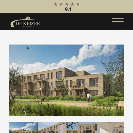
9.1
Koopaanbod
Bestaande bouw
Internationaal
Nieuwbouw
Bedrijfsaanbod
Huuraanbod
Bestaande bouw
Internationaal
Nieuwbouw
Bedrijfsaanbod