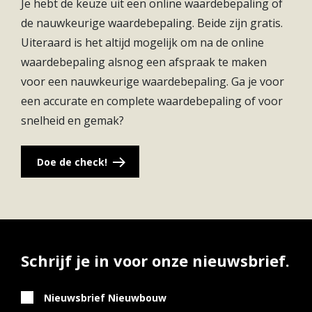
Je hebt de keuze uit een online waardebepaling of
boodschap? Dat doe je in Linschoten. Ook zijn alle
de nauwkeurige waardebepaling. Beide zijn gratis.
sportverenigingen dichtbij. Dat is nou eens handig!
Uiteraard is het altijd mogelijk om na de online
waardebepaling alsnog een afspraak te maken
voor een nauwkeurige waardebepaling. Ga je voor
een accurate en complete waardebepaling of voor
snelheid en gemak?
Doe de check!
Schrijf je in voor onze nieuwsbrief.
Nieuwsbrief Nieuwbouw