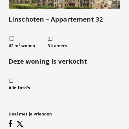
Diensten
Linschoten – Appartement 32
Kopen
Verkopen
Huren
2
Verhuren
62 m
wonen
3 kamers
Taxeren
Deze woning is verkocht
Verzekeren
Nieuwbouw
Projectontwikkelaars
Alle foto's
Particulieren
Hypotheken
Deel met je vrienden
Hypotheekadvies
Hypotheek oversluiten