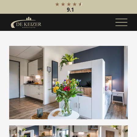
9.1
Koopaanbod
Bestaande bouw
Internationaal
Nieuwbouw
Bedrijfsaanbod
Huuraanbod
Bestaande bouw
Internationaal
Nieuwbouw
Bedrijfsaanbod