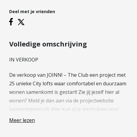
Hypotheek verhogen
Deel met je vrienden
Starterslening
Financiële check
Banken
Duurzame hypotheek
Volledige omschrijving
Reviews
IN VERKOOP
Contact
De verkoop van JOINN! – The Club een project met
Leer ons kennen
25 unieke City lofts waar comfortabel en duurzaam
Over Ons
wonen samenkomt is gestart! Zie jij jezelf hier al
wonen? Meld je dan aan via de projectwebsite
Ons Team
(woneninjoinn.nl). Hier kun jij je inschrijven voor
Vacatures
jouw favoriete bouwnummers, tevens tref je hier
FAQ
Meer lezen
alle verdere informatie over deze studio’s.
Blog