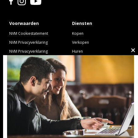
Voorwaarden
Diensten
NVM Cookiestatement
Kopen
NVM Privacyverklaring
Verkopen
NVM Privacyverklaring
Huren
Cl
Nieuwbouw
Verhuren
th
NVM Voorwaarden Consument
Taxeren
m
NVM Voorwaarden
Hypotheek
Professionele Opdrachtgevers
Verzekeren
Links
GeldXpert
Ibiza Real Estate BDK
NieuwWonenUtrecht