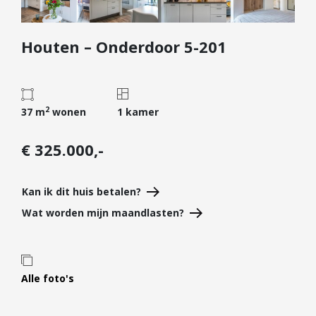
Diensten
Houten – Onderdoor 5-201
Kopen
Verkopen
Huren
2
Verhuren
37 m
wonen
1 kamer
Taxeren
€ 325.000,-
Verzekeren
Nieuwbouw
Kan ik dit huis betalen?
Projectontwikkelaars
Wat worden mijn maandlasten?
Particulieren
Hypotheken
Alle foto's
Hypotheekadvies
Hypotheek oversluiten