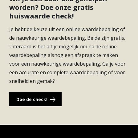
worden? Doe onze gratis
werken lopen naadloos in elkaar over, met een
huiswaarde check!
relaxte dorpssfeer en een frisse, stedelijke energy.
Alles dichtbij? Check.
Je hebt de keuze uit een online waardebepaling of
de nauwkeurige waardebepaling. Beide zijn gratis.
De boodschappen doe je om de hoek net als een
Uiteraard is het altijd mogelijk om na de online
drankje met vrienden. Zin in een iets andere sfeer?
waardebepaling alsnog een afspraak te maken
Het Oude Dorp, wat direct nabij ligt zit vol leuke
voor een nauwkeurige waardebepaling. Ga je voor
terrassen en spots om te zijn. En je bent zo
een accurate en complete waardebepaling of voor
onderweg. Pak de fiets (je zit tenslotte in dé
snelheid en gemak?
fietsstad van Nederland), spring in de trein en je
staat binnen 10 minuten in Utrecht Centrum. Met
de auto zit je trouwens ook zo op de A27 of A12.
Doe de check!
Dit is wonen zoals jij het wilt: makkelijk, groen en
midden in het leven.