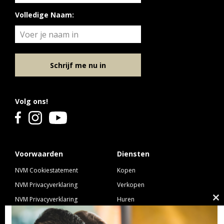
– Energielabel A+++;
Volledige Naam:
– Huurovereenkomst voor onbepaalde tijd;
– Turnkey oplevering;
– Gunstige ligging;
Schrijf me nu in
– Alle voorzieningen op fietsafstand;
– Goede aansluiting met uitvalswegen A12 en A27.
Volg ons!
Interesse en benieuwd naar de voorwaarden?
Neem dan direct contact met ons op voor alle
benodigde verhuurdocumentatie.
Voorwaarden
Diensten
NVM Cookiestatement
Kopen
NVM Privacyverklaring
Verkopen
NVM Privacyverklaring
Huren
Cl
Nieuwbouw
Verhuren
th