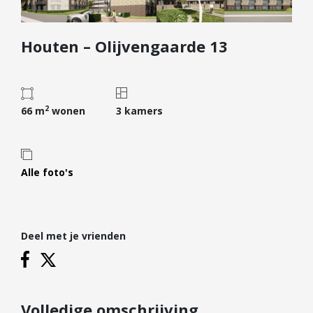
Diensten
Houten – Olijvengaarde 13
Kopen
Verkopen
Huren
2
Verhuren
66 m
wonen
3 kamers
Taxeren
Verzekeren
Alle foto's
Nieuwbouw
Projectontwikkelaars
Particulieren
Deel met je vrienden
Hypotheken
Hypotheekadvies
Hypotheek oversluiten
Volledige omschrijving