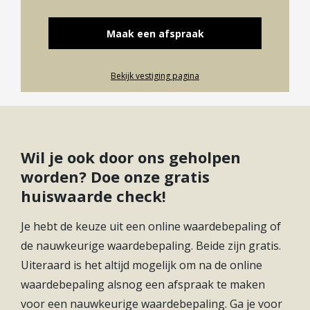
Energieklasse
A+++
van het appartementencomplex op. De ligging aan
de rondweg geeft de appartementen een vrij en
Soort(en) verwarming
Warmtepomp
Maak een afspraak
groen uitzicht. Dankzij de uitstekende isolatie van
Elektrische Boiler
de appartementen is er van geluidsoverlast van de
Soort(en) warm water
Huur
Bekijk vestiging pagina
rondweg geen sprake.
Vanaf de Hofgaerde is het Rond met daar alle
dagelijkse voorzieningen en station Houten op 5
Wil je ook door ons geholpen
minuten fietsafstand. Het pittoreske Oude-Dorp
worden? Doe onze gratis
met gezellige terrassen, restaurants en de Albert-
huiswaarde check!
Heijn bevind zich op 10 minuten fietsafstand.
Je hebt de keuze uit een online waardebepaling of
De uitvalswegen A12 en A27 zijn vanaf de
de nauwkeurige waardebepaling. Beide zijn gratis.
Hofgaerde binnen 10 autominuten te bereiken.
Uiteraard is het altijd mogelijk om na de online
De Appartementen
waardebepaling alsnog een afspraak te maken
voor een nauwkeurige waardebepaling. Ga je voor