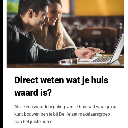
NVM Voorwaarden Consument
Taxeren
m
NVM Voorwaarden
Hypotheek
Professionele Opdrachtgevers
Verzekeren
Links
GeldXpert
Ibiza Real Estate BDK
NieuwWonenUtrecht
Zuijdplas | De Keizer
Bedrijfsmakelaars
Direct weten wat je huis
Kennisbank
waard is?
Als je een waardebepaling van je huis wilt waar je op
kunt bouwen ben je bij De Keizer makelaarsgroep
aan het juiste adres!