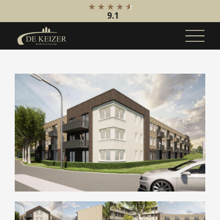
9.1
Koopaanbod
Bestaande bouw
Internationaal
Nieuwbouw
Bedrijfsaanbod
Huuraanbod
Bestaande bouw
Internationaal
Nieuwbouw
Bedrijfsaanbod