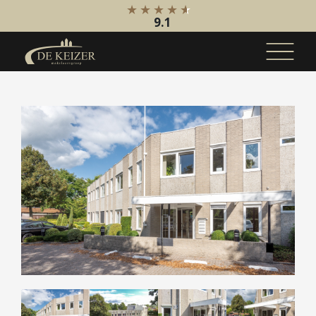
9.1
Koopaanbod
Bestaande bouw
Internationaal
Nieuwbouw
Bedrijfsaanbod
Huuraanbod
Bestaande bouw
Internationaal
Nieuwbouw
Bedrijfsaanbod