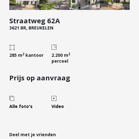
Diensten
Straatweg 62A
Kopen
3621 BR, BREUKELEN
Verkopen
Huren
Verhuren
2
2
285 m
kantoor
2.200 m
Taxeren
perceel
Verzekeren
Prijs op aanvraag
Nieuwbouw
Projectontwikkelaars
Particulieren
Alle foto's
Video
Hypotheken
Hypotheekadvies
Hypotheek oversluiten
Deel met je vrienden