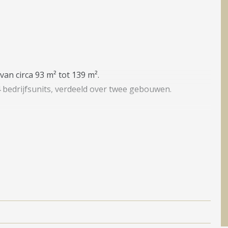
van circa 93 m² tot 139 m².
4 bedrijfsunits, verdeeld over twee gebouwen.
terrein ‘Calveen’, in het noorden van Amersfoort.
nalds en Poelgeest BMW Mini. De goede bereikbaarheid
 voordelen. Het wordt gekenmerkt door de directe ligging
n een bushalte met goede verbindingen.