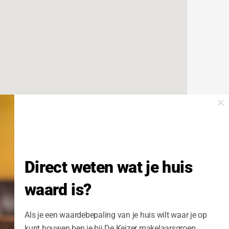
Cl
th
m
Direct weten wat je huis
waard is?
Als je een waardebepaling van je huis wilt waar je op
kunt bouwen ben je bij De Keizer makelaarsgroep