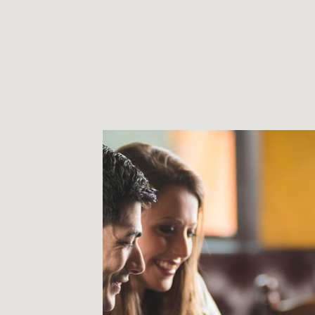
s werkplaats, opslagruimte, magazijn en
ldende bestemmingsplan. Indien u omtrent de
st, neem dan contact op met de verkopend makelaar
den verkocht als appartementsrechten en wordt er een
 VvE behartigt de gezamenlijke belangen van de
 gespaard wordt voor toekomstig onderhoud. Ook zorgt
wordt afgesloten, dit is beter en goedkoper.
svesting