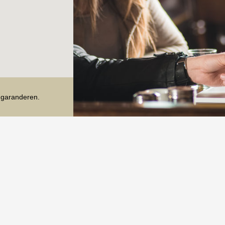
 financiering voor de aankoop van een of meerdere
met de financieringspartner voor dit project; MKB
e garanderen.