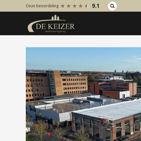
9.1
Onze beoordeling
Koopaanbod
Huuraanb
Bestaande bouw
Bestaan
Internationaal
Internati
Nieuwbouw
Nieuwbo
Bedrijfsaanbod
Bedrijfs