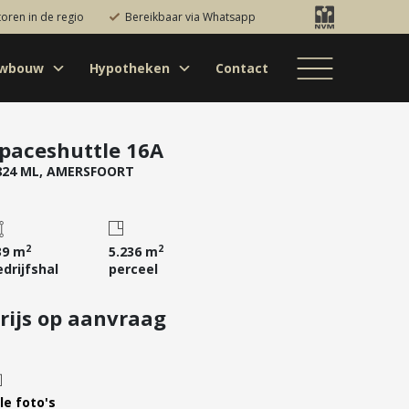
toren in de regio
Bereikbaar via Whatsapp
uwbouw
Hypotheken
Contact
Bestaande bouw
Particulieren
Hypotheekadvies
Bestaande bouw
Internationaal
jectontwikkelaars
Hypotheek
Nieuwbouw
Internationaal
Nieuwbouw
oversluiten
paceshuttle 16A
824 ML, AMERSFOORT
Bedrijfsaanbod
Nieuwbouw
Hypotheek
Projectontwikkelaars
verhogen
Bedrijfsaanbod
Particulieren
Starterslening
2
2
39 m
5.236 m
Financiële check
edrijfshal
perceel
Duurzame
hypotheek
rijs op aanvraag
Banken
le foto's