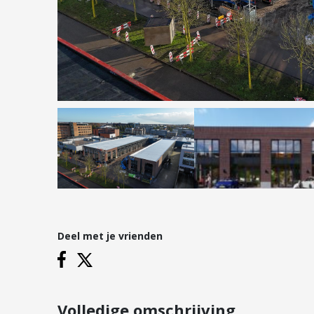
Hypotheken
Reviews
Hypotheekadvies
Hypotheek oversluiten
Hypotheek verhogen
Starterslening
Financiële check
Banken
Duurzame hypotheek
Deel met je vrienden
Vestigingen
Inloggen
Vestiging Nieuwegein
Vestiging Houten
Volledige omschrijving