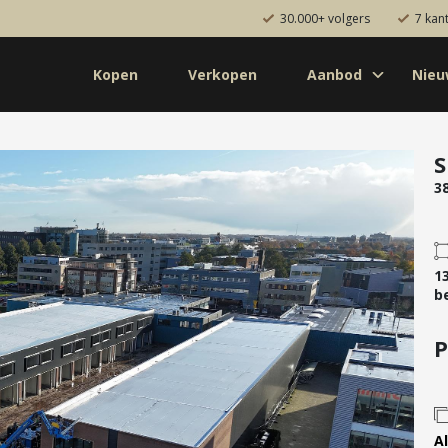
30.000+ volgers
7 kan
Kopen
Verkopen
Aanbod
Nie
Koop
Huur
Pro
od
Diensten
S
3
de bouw
Kopen
onaal
Verkopen
uw
Huren
1
aanbod
Verhuren
b
Taxeren
P
Verzekeren
Al