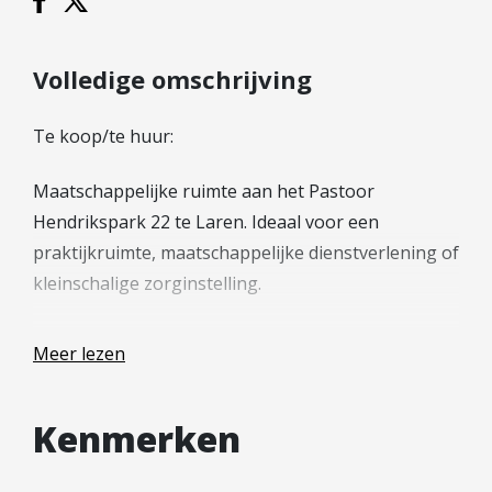
Hypotheek verhogen
Starterslening
Volledige omschrijving
Financiële check
Banken
Te koop/te huur:
Duurzame hypotheek
Maatschappelijke ruimte aan het Pastoor
Reviews
Hendrikspark 22 te Laren. Ideaal voor een
Contact
praktijkruimte, maatschappelijke dienstverlening of
kleinschalige zorginstelling.
Leer ons kennen
Over Ons
De maatschappelijke ruimte is gunstig gelegen aan
Meer lezen
Ons Team
de rand van het centrum van Laren en bestaat uit 4
Vacatures
kamers, een wachtkamer en toilet op de begane
Kenmerken
FAQ
grond en een kantoorruimte op de eerste
verdieping.
Blog