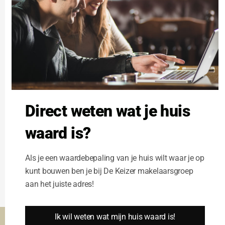
fiscale,
milieukundige (waaronder begrepen de
milieukundige staat van de bodem en het
grondwater van het verkochte
alsmede de eventuele aanwezigheid van asbest en
andere voor de gezondheid schadelijke stoffen),
bouwkundige en
Direct weten wat je huis
technische staat waarin het zich ten tijde van het
ondertekenen van de koopovereenkomst bevond
waard is?
(“as is, where is”).
Koper heeft ter zake van de feitelijke, juridische,
Als je een waardebepaling van je huis wilt waar je op
fiscale, milieukundige (waaronder begrepen de
kunt bouwen ben je bij De Keizer makelaarsgroep
milieukundige staat van
aan het juiste adres!
de bodem en het grondwater van het verkochte
alsmede de aanwezigheid van asbest en andere
Ik wil weten wat mijn huis waard is!
voor de gezondheid