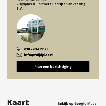
– verwarming;
Zuijdplas & Partners Bedrijfshuisvesting
B.V.
– pantry, inclusief close-in boiler en koelkast;
– meerdere wastafels met warm en koud water;
– toilet met fontein.
Kadastrale gegevens:
Gemeente: Laren
Sectie: G
030 - 634 22 25
Perceelnummer: 3913
info@zuijdplas.nl
Appartementsindex: A40
Plan een bezichtiging
Ligging/bereikbaarheid:
De maatschappelijke ruimte is goed te bereiken
met het openbaar vervoer. Op minder dan 500
meter afstand bevindt zich het busstation van
Laren met verbindingen naar Amsterdam,
Kaart
Bekijk op Google Maps