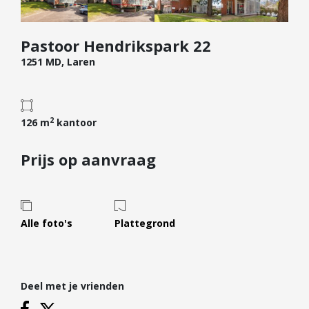
Diensten
Pastoor Hendrikspark 22
Kopen
1251 MD, Laren
Verkopen
Huren
Verhuren
2
126 m
kantoor
Taxeren
Verzekeren
Prijs op aanvraag
Nieuwbouw
Projectontwikkelaars
Alle foto's
Plattegrond
Particulieren
Hypotheken
Hypotheekadvies
Deel met je vrienden
Hypotheek oversluiten