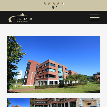
9.1
Koopaanbod
Bestaande bouw
Internationaal
Nieuwbouw
Bedrijfsaanbod
Huuraanbod
Bestaande bouw
Internationaal
Nieuwbouw
Bedrijfsaanbod