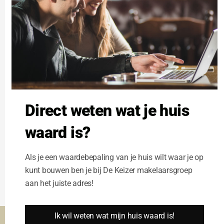
Servicekosten: € 45,= per m² per jaar (op
voorschotbasis), te vermeerderen met BTW.
Betalingen: per kwartaal vooruit.
Huurtermijn: 5 jaar met aansluitende
verlengingsperioden van telkens 5 jaar.
Huurprijsaanpassing: jaarlijks, voor het eerst één
jaar na huuringangsdatum, op basis van het
Direct weten wat je huis
consumptieprijsindexcijfer voor alle huishoudens
(CPI, als vastgesteld door het CBS, met als basisjaar
waard is?
2015).
Zekerheidsstelling: bankgarantie of waarborgsom
Als je een waardebepaling van je huis wilt waar je op
ter grootte van drie maanden huur inclusief
kunt bouwen ben je bij De Keizer makelaarsgroep
servicekosten en BTW.
aan het juiste adres!
Overig condities: huurovereenkomst op basis van
het standaard model van de Raad voor Onroerende
Ik wil weten wat mijn huis waard is!