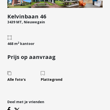
Diensten
Kelvinbaan 46
Kopen
3439 MT, Nieuwegein
Verkopen
Huren
Verhuren
2
468 m
kantoor
Taxeren
Verzekeren
Prijs op aanvraag
Nieuwbouw
Projectontwikkelaars
Alle foto's
Plattegrond
Particulieren
Hypotheken
Hypotheekadvies
Deel met je vrienden
Hypotheek oversluiten