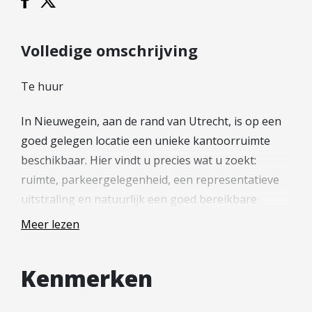
Hypotheek verhogen
Starterslening
Volledige omschrijving
Financiële check
Banken
Te huur
Duurzame hypotheek
In Nieuwegein, aan de rand van Utrecht, is op een
Reviews
goed gelegen locatie een unieke kantoorruimte
Contact
beschikbaar. Hier vindt u precies wat u zoekt:
ruimte, parkeergelegenheid, een representatieve
Leer ons kennen
uitstraling en natuurlijk een goed bereikbare
Over Ons
locatie in midden Nederland.
Meer lezen
Ons Team
Vacatures
Vloeroppervlak:
Kenmerken
FAQ
Totaal ca. 468 m² verhuurbaar vloeroppervlak,
gelegen op de begane grond.
Blog