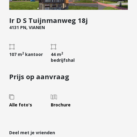
Diensten
Ir D S Tuijnmanweg 18j
Kopen
4131 PN, VIANEN
Verkopen
Huren
Verhuren
2
2
107 m
kantoor
44 m
Taxeren
bedrijfshal
Verzekeren
Prijs op aanvraag
Nieuwbouw
Projectontwikkelaars
Particulieren
Alle foto's
Brochure
Hypotheken
Hypotheekadvies
Hypotheek oversluiten
Deel met je vrienden