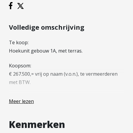
Hypotheek verhogen
Starterslening
Financiële check
Volledige omschrijving
Banken
Duurzame hypotheek
Te koop:
Hoekunit gebouw 1A, met terras.
Reviews
Koopsom:
Contact
€ 267.500,= vrij op naam (v.o.n.), te vermeerderen
Leer ons kennen
met BTW.
Over Ons
Vloeroppervlakte:
Ons Team
Meer lezen
Het totaal bruto vloeroppervlak bedraagt circa 152
Vacatures
m², als volgt verdeeld:
FAQ
Kenmerken
– circa 44 m² gelegen op de begane grond;
Blog
– circa 1 m² gelegen op de entresol;