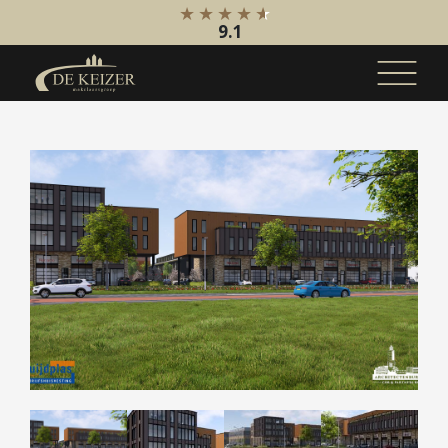
9.1
Koopaanbod
Bestaande bouw
Internationaal
Nieuwbouw
Bedrijfsaanbod
Huuraanbod
Bestaande bouw
Internationaal
Nieuwbouw
Bedrijfsaanbod